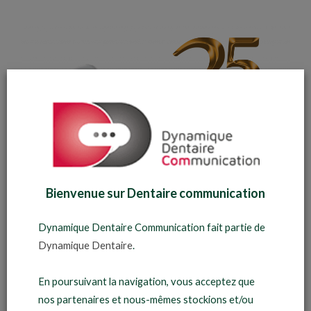
Bienvenue sur Dentaire communication
Informations sur le projet
Dynamique Dentaire Communication fait partie de
Créé par :
Dynamique Dentaire Communication
Dynamique Dentaire
.
Date :
Décembre 2020
En poursuivant la navigation, vous acceptez que
Compétences :
graphisme, photoshop, illustrator
nos partenaires et nous-mêmes stockions et/ou