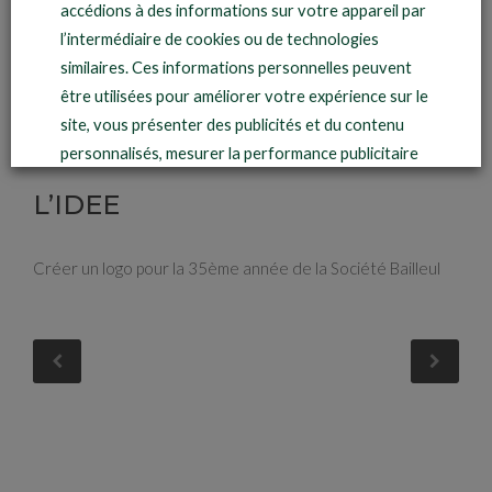
accédions à des informations sur votre appareil par
Client :
Société Bailleul
l’intermédiaire de cookies ou de technologies
similaires. Ces informations personnelles peuvent
LE PROJET
être utilisées pour améliorer votre expérience sur le
site, vous présenter des publicités et du contenu
Réalisation d’un logo pour la Société Bailleul
personnalisés, mesurer la performance publicitaire
et du contenu, en savoir plus sur notre audience et
L’IDEE
développer des produits et services. Pour en savoir
plus, consultez
notre politique de confidentialité
.
Créer un logo pour la 35ème année de la Société Bailleul
Vous avez la possibilité de :
- Accepter la politique de confidentialité de
Dynamique Dentaire et ses partenaires en cliquant
sur le bouton J’ACCEPTE
- Paramétrer vos choix pour accepter les cookies
ou non en cliquant sur le bouton GERER MES
PREFERENCES